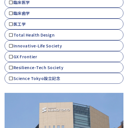
臨床医学
臨床歯学
医工学
Total Health Design
Innovative-Life Society
GX Frontier
Resilience-Tech Society
Science Tokyo設立記念