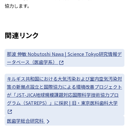
協力します。
関連リンク
那波 伸敏 Nobutoshi Nawa | Science Tokyo研究情報デ
ータベース（医歯学系）
キルギス共和国における大気汚染および室内空気汚染対
策の新拠点設立と国際協力による環境改善プロジェクト
が「JST-JICA地球規模課題対応国際科学技術協力プロ
グラム（SATREPS）」に採択 | 旧・東京医科歯科大学
医歯学総合研究科