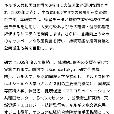
キルギス共和国は世界で2番目に大気汚染が深刻な国とさ
れ（2022年時点）、主な原因は住宅での暖房用石炭の燃
焼です。本研究では、衛星データと機械学習や領域化学輸
送モデルを活用し、大気汚染およびその経済・健康影響を
評価するシステムを開発します。さらに、意識向上のため
のキャンペーンや政策提言を行い、持続可能な経済発展と
公衆衛生改善を目指します。
研究は2029年度まで継続し、総額約5億円の支援を受けて
実施されます。国内ではScienceTokyo（研究代表機
関）、九州大学、聖路加国際大学が参画し、キルギス側で
はオシュ国立大学（キルギス側の主要研究機関）、国際高
等医科大学、保健省、健康促進・マスコミュニケーション
共和国センター、Eヘルスセンター、公衆衛生研究所、天
然資源・エコロジー・技術監督省、キルギス水文気象局、
オシュ市役所、オシュ州広域統合病院が相手国機関として