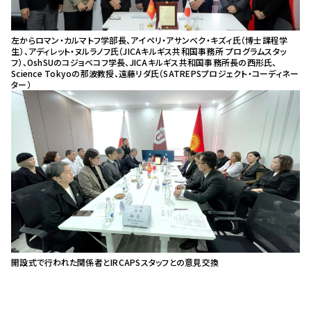
左からロマン・カルマトフ学部長、アイペリ・アサンベク・キズィ氏（博士課程学
生）、アディレット・ヌルラノフ氏（JICAキルギス共和国事務所 プログラムスタッ
フ）、OshSUのコジョベコフ学長、JICAキルギス共和国事務所長の西形氏、
Science Tokyoの那波教授、遠藤リダ氏（SATREPSプロジェクト・コーディネー
ター）
開設式で行われた関係者とIRCAPSスタッフとの意見交換