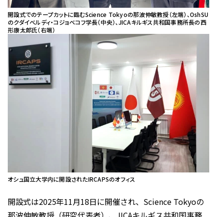
開設式でのテープカットに臨むScience Tokyoの那波伸敏教授（左端）、OshSU
のクダイベルディ・コジョベコフ学長（中央）、JICAキルギス共和国事務所長の西
形康太郎氏（右端）
オシュ国立大学内に開設されたIRCAPSのオフィス
開設式は2025年11月18日に開催され、Science Tokyoの
那波伸敏教授（研究代表者）、JICAキルギス共和国事務