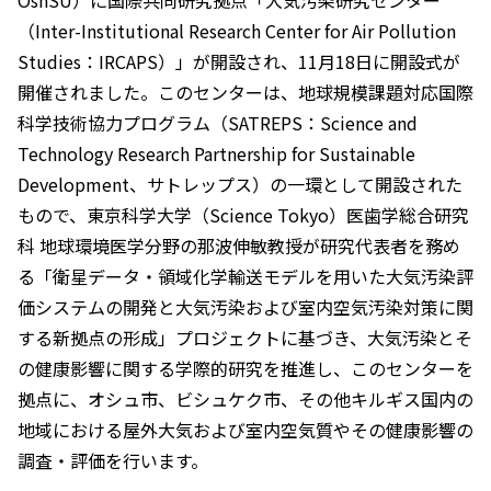
OshSU）に国際共同研究拠点「大気汚染研究センター
（Inter-Institutional Research Center for Air Pollution
Studies：IRCAPS）」が開設され、11月18日に開設式が
開催されました。このセンターは、地球規模課題対応国際
科学技術協力プログラム（SATREPS：Science and
Technology Research Partnership for Sustainable
Development、サトレップス）の一環として開設された
もので、東京科学大学（Science Tokyo）医歯学総合研究
科 地球環境医学分野の那波伸敏教授が研究代表者を務め
る「衛星データ・領域化学輸送モデルを用いた大気汚染評
価システムの開発と大気汚染および室内空気汚染対策に関
する新拠点の形成」プロジェクトに基づき、大気汚染とそ
の健康影響に関する学際的研究を推進し、このセンターを
拠点に、オシュ市、ビシュケク市、その他キルギス国内の
地域における屋外大気および室内空気質やその健康影響の
調査・評価を行います。